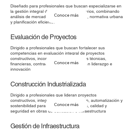
Diseñado para profesionales que buscan especializarse en
la gestión integral de proyectos inmobiliarios, combinando
Conoce más
análisis de mercado, viabilidad financiera, normativa urbana
y planificación eficiente.
Evaluación de Proyectos
Dirigido a profesionales que buscan fortalecer sus
competencias en evaluación integral de proyectos
constructivos, incorporando herramientas técnicas,
Conoce más
financieras, contractuales y habilidades en liderazgo e
innovación
Construcción Industrializada
Dirigido a profesionales que lideran proyectos
constructivos, integrando estandarización, automatización y
Conoce más
sostenibilidad para mejorar productividad, calidad y
seguridad en obras de edificación e infraestructura
Gestión de Infraestructura