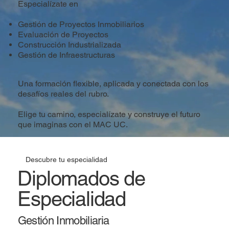
Especialízate en
Gestión de Proyectos Inmobiliarios
Evaluación de Proyectos
Construcción Industrializada
Gestión de Infraestructuras
Una formación flexible, aplicada y conectada con los
desafíos reales del rubro.
Elige tu camino, especialízate y construye el futuro
que imaginas con el
MAC UC.
Descubre tu especialidad
Diplomados de
Especialidad
Gestión Inmobiliaria​