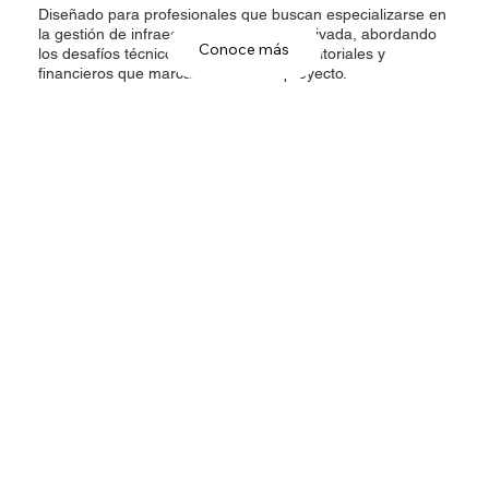
Diseñado para profesionales que buscan especializarse en
la gestión de infraestructura pública y privada, abordando
Conoce más
los desafíos técnicos, institucionales, territoriales y
financieros que marcan el éxito del proyecto.