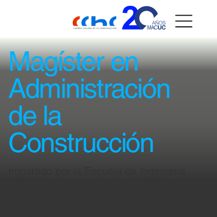
Magíster en
Administración
de la
Construcción
Impartido por la Escuela de Ingeniería
y la Facultad de Arquitectura, Diseño y
Estudios Urbanos UC, en colaboración
con la Cámara Chilena de la