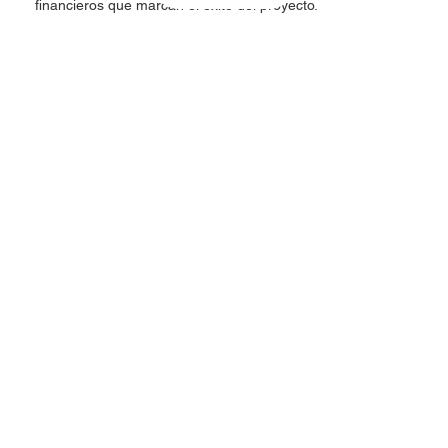
financieros que marcan el éxito del proyecto.