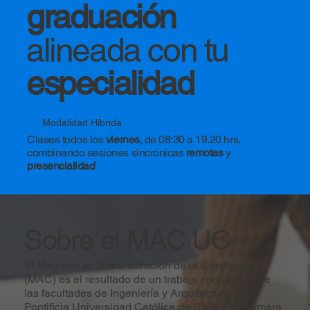
graduación
alineada con tu
especialidad
Modalidad Híbrida
Clases todos los
viernes
, de 08:30 a 19.20 hrs,
combinando sesiones sincrónicas
remotas
y
presencialidad
Sobre el MAC UC
El Magister en Administración de la Construcción
(MAC) es el resultado de un trabajo conjunto entre
las facultades de Ingeniería y Arquitectura de la
Pontificia Universidad Católica de Chile y la Cámara