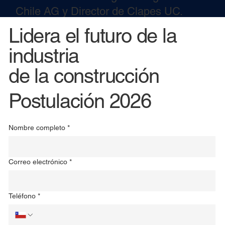
Chile AG y Director de Clapes UC.
Lidera el futuro de la
Director Magíster Administración de la
Construcción
industria
de la construcción
Postulación 2026
Nombre completo
*
Correo electrónico
*
Teléfono
*