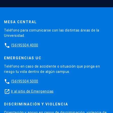
MESA CENTRAL
Teléfono para comunicarse con las distintas áreas de la
Universidad.
phone
(56)95504 4000
EMERGENCIAS UC
Teléfono en caso de accidente o situación que ponga en
riesgo tu vida dentro de algún campus.
phone
(56)95504 5000
launch
Ir al sitio de Emergencias
DISCRIMINACIÓN Y VIOLENCIA
Orientación y apoyo en casos de discriminación, violencia de