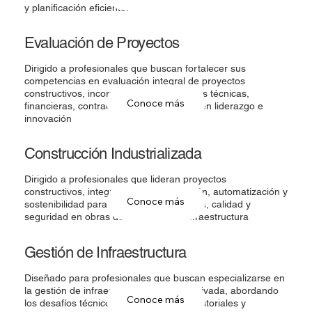
y planificación eficiente.
Evaluación de Proyectos
Dirigido a profesionales que buscan fortalecer sus
competencias en evaluación integral de proyectos
constructivos, incorporando herramientas técnicas,
Conoce más
financieras, contractuales y habilidades en liderazgo e
innovación
Construcción Industrializada
Dirigido a profesionales que lideran proyectos
constructivos, integrando estandarización, automatización y
Conoce más
sostenibilidad para mejorar productividad, calidad y
seguridad en obras de edificación e infraestructura
Gestión de Infraestructura
Diseñado para profesionales que buscan especializarse en
la gestión de infraestructura pública y privada, abordando
Conoce más
los desafíos técnicos, institucionales, territoriales y