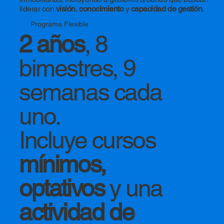
liderar con
visión
,
conocimiento
y
capacidad de gestión
.
Programa Flexible
2 años
, 8
bimestres, 9
semanas cada
uno.
Incluye cursos
mínimos,
optativos
y una
actividad de