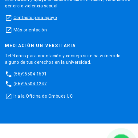
género o violencia sexual.
launch
Contacto para apoyo
launch
Más orientación
MEDIACIÓN UNIVERSITARIA
Teléfonos para orientación y consejo si se ha vulnerado
alguno de tus derechos en la universidad.
phone
(56)95504 1691
phone
(56)95504 1247
launch
Ir a la Oficina de Ombuds UC