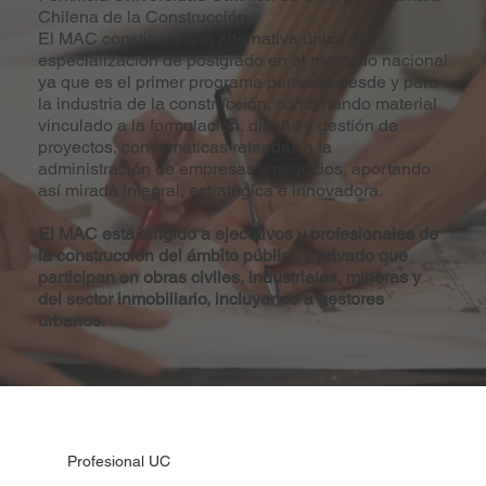
Chilena de la Construcción.
El MAC constituye una alternativa única de
especialización de postgrado en el mercado nacional
ya que es el primer programa pensado desde y para
la industria de la construcción, combinando material
vinculado a la formulación, diseño y gestión de
proyectos, con temáticas referidas a la
administración de empresas y negocios, aportando
así mirada integral, estratégica e innovadora.
El MAC está dirigido a ejecutivos y profesionales de
la construcción del ámbito público y privado que
participan en obras civiles, industriales, mineras y
del sector inmobiliario, incluyendo a gestores
urbanos.
Profesional UC