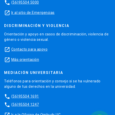
phone
(56)95504 5000
launch
Ir al sitio de Emergencias
DISCRIMINACIÓN Y VIOLENCIA
Orientación y apoyo en casos de discriminación, violencia de
género o violencia sexual.
launch
Contacto para apoyo
launch
Más orientación
MEDIACIÓN UNIVERSITARIA
Teléfonos para orientación y consejo si se ha vulnerado
alguno de tus derechos en la universidad.
phone
(56)95504 1691
phone
(56)95504 1247
Ir a la Oficina de Ombuds UC