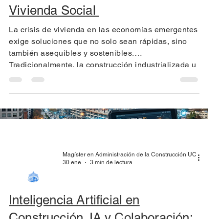
Vivienda Social
La crisis de vivienda en las economías emergentes
exige soluciones que no solo sean rápidas, sino
también asequibles y sostenibles.
Tradicionalmente, la construcción industrializada u
offsite (fuera del sitio) ha sido una respuesta
prometedora, pero enfrentaba un gran obstáculo: el
alto costo debido al sobredimensionamiento
estructural necesario para resistir el transporte.
Magíster en Administración de la Construcción UC
30 ene
3 min de lectura
Inteligencia Artificial en
Construcción. IA y Colaboración: